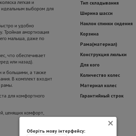
коляска легкая и
Тип складывания
её идеальным выбором для
Ширина шасси
Наклон спинки сидения
быстро и удобно
у. Тройная амортизация
Корзина
его малыша, даже по
Рама(материал)
Конструкция люльки
ес, что обеспечивает
ред или назад).
Для кого
и и большими, а также
Количество колес
ания. В комплект входит
 рамы.
Материал колес
еста для комфортного
Гарантийный строк
й, ценящих комфорт,
×
Оберіть мову інтерфейсу: