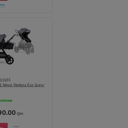
лик
022635
1 Ninos Ventura Eco Grey/
аличии
90.00
грн.