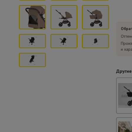
Обра
Оттен
Произ
и хар
Другие