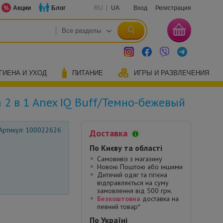
Акции
Блог
RU
UA
Вход
Регистрация
ГИЕНА И УХОД
ПИТАНИЕ
ИГРЫ И РАЗВЛЕЧЕНИЯ
 2 в 1 Anex IQ Buff/Темно-бежевый
Артикул: 100022626
Доставка
По Києву та області
Самовивіз з магазину
Новою Поштою або іншими
Дитячий одяг та гігієна
відправляється на суму
замовлення від 500 грн.
Безкоштовна
доставка на
певний товар*
По Україні