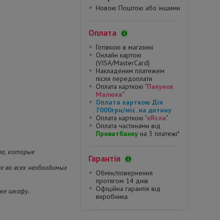
Новою Поштою або іншими
Оплата
Готівкою в магазині
Онлайн картою
(VISA/MasterCard)
Накладеним платежем
після передоплати
Оплата карткою "
Пакунок
Малюка
"
Оплата карткою Дія
7000грн/міс. на дитину
Оплата карткою "
єЯсла
"
Оплата частинами від
Приватбанку
на 3 платежі*
ера, которые
Гарантія
е во всех необходимых
Обмін/повернення
протягом 14 днів
Офіційна гарантія від
аже шкафу.
виробника