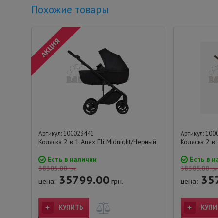
Похожие товары
Артикул: 100023441
Артикул: 100
Коляска 2 в 1 Anex Eli Midnight/Черный
Коляска 2 в
Есть в наличии
Есть в н
38305.00
38305.00
грн.
грн
35799.00
35
цена:
грн.
цена:
КУПИТЬ
КУПИ