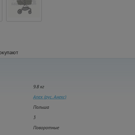
окупают
9.8 кг
Anex (рус. Анекс)
Польша
3
Поворотные