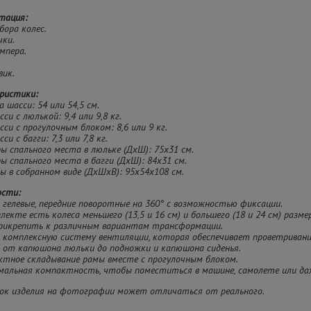
тация:
абора колес.
чки.
ампера.
вик.
ристики:
а шасси: 54 или 54,5 см.
сси с люлькой: 9,4 или 9,8 кг.
асси с прогулочным блоком: 8,6 или 9 кг.
сси с багги: 7,3 или 7,8 кг.
ры спального места в люльке (ДхШ): 75х31 см.
ры спального места в багги (ДхШ): 84х31 см.
ры в собранном виде (ДхШхВ): 95х54х108 см.
ости:
а гелевые, передние поворотные на 360° с возможностью фиксации.
плекте есть колеса меньшего (13,5 и 16 см) и большего (18 и 24 см) разм
рикрепить к различным вариантам трансформации.
 комплексную систему вентиляции, которая обеспечивает проветривани
- от капюшона люльки до подножки и капюшона сиденья.
ктное складывание рамы вместе с прогулочным блоком.
имальная компактность, чтобы поместиться в машине, самолете или д
ок изделия на фотографии может отличаться от реального.