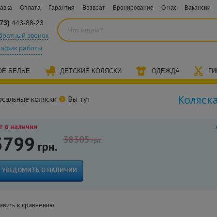
авка
Оплата
Гарантия
Возврат
Бронирование
О нас
Вакансии
73)
443-88-23
братный звонок
рафик работы
ОЕ БЕЛЬЕ
ДЕТСКИЕ КОЛЯСКИ
ОДЕЖДА
ГИ
Коляска
рсальные коляски
Вы тут
т в наличии
5799
38305
грн.
грн.
УВЕДОМИТЬ О НАЛИЧИИ
вить к сравнению