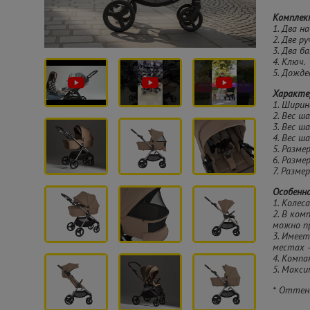
Комплек
1. Два н
2. Две ру
3. Два б
4. Ключ.
5. Дожде
Характе
1. Ширин
2. Вес ша
3. Вес ш
4. Вес ша
5. Разме
6. Разме
7. Разме
Особенн
1. Колес
2. В ком
можно п
3. Имеет
местах 
4. Компа
5. Макс
* Оттен