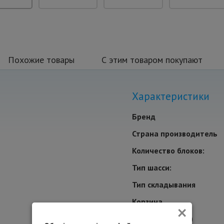
Похожие товары
С этим товаром покупают
Характеристики
Бренд
Страна производитель
Количество блоков:
Тип шасси:
Тип складывания
Корзина
×
Рама(материал)