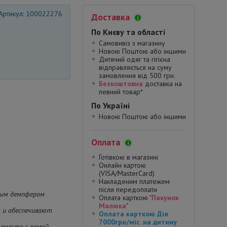
Артикул: 100022276
Доставка
По Києву та області
Самовивіз з магазину
Новою Поштою або іншими
Дитячий одяг та гігієна
відправляється на суму
замовлення від 500 грн.
Безкоштовна
доставка на
певний товар*
По Україні
Новою Поштою або іншими
Оплата
Готівкою в магазині
Онлайн картою
(VISA/MasterCard)
Накладеним платежем
після передоплати
ным демпфером
Оплата карткою "
Пакунок
Малюка
"
я и обеспечивают
Оплата карткою Дія
7000грн/міс. на дитину
 вместе с рамой,