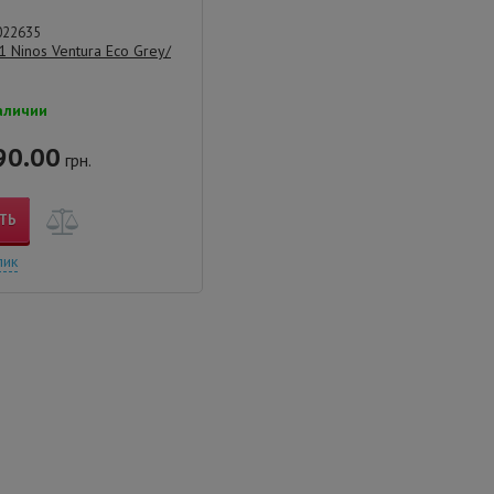
022635
1 Ninos Ventura Eco Grey/
аличии
90.00
грн.
ТЬ
лик