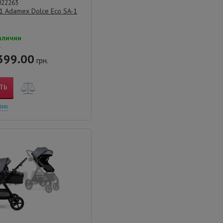
022263
 1 Adamex Dolce Eco SA-1
аличии
.
399.00
грн.
ТЬ
лик