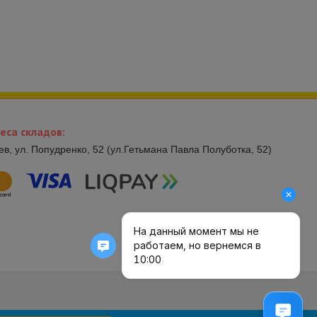
еса складов:
иев, ул. Попудренко, 52 (ул.Гетьмана Павла Полуботка, 52)