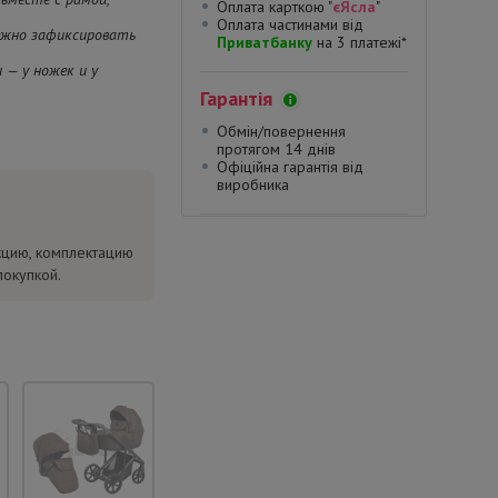
Оплата карткою "
єЯсла
"
Оплата частинами від
ежно зафиксировать
Приватбанку
на 3 платежі*
— у ножек и у
Гарантія
Обмін/повернення
протягом 14 днів
Офіційна гарантія від
виробника
кцию, комплектацию
покупкой.