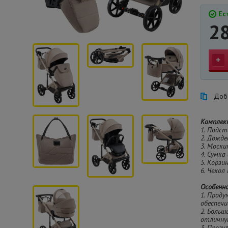
Ест
2
Доба
Комплек
1. Подст
2. Дожде
3. Моски
4. Сумка
5. Корзи
6. Чехол
Особенн
1. Прод
обеспеч
2. Больш
отличну
3. Прогу