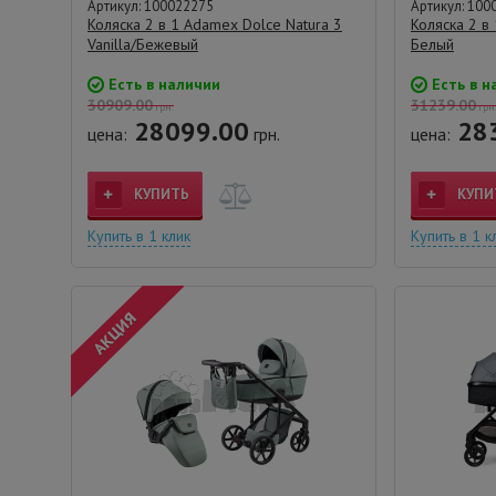
Артикул: 100022275
Артикул: 100
Коляска 2 в 1 Adamex Dolce Natura 3
Коляска 2 в
Vanilla/Бежевый
Белый
Есть в наличии
Есть в н
30909.00
31239.00
грн.
грн
28099.00
28
цена:
грн.
цена:
КУПИТЬ
КУПИ
Купить в 1 клик
Купить в 1 к