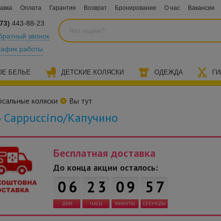
авка
Оплата
Гарантия
Возврат
Бронирование
О нас
Вакансии
73)
443-88-23
братный звонок
рафик работы
ОЕ БЕЛЬЕ
ДЕТСКИЕ КОЛЯСКИ
ОДЕЖДА
ГИ
рсальные коляски
Вы тут
 4 Cappuccino/Капучино
Бесплатная доставка
6
До конца акции осталось:
0
6
2
3
0
9
5
ДНИ
ЧАСЫ
МИНУТЫ
СЕКУНДЫ
7