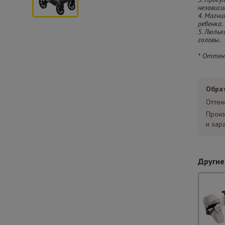
независ
4. Магн
ребенка.
5. Люль
головы.
* Оттен
Обра
Оттен
Произ
и хар
Другие