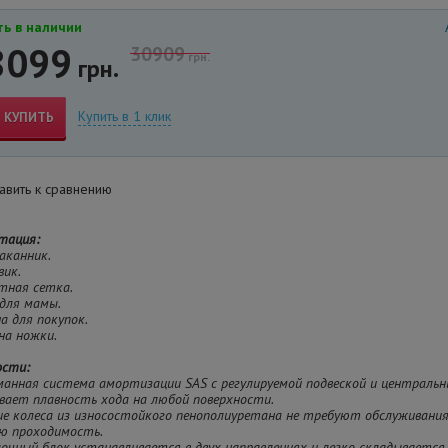
ь в наличии
8099
30909
грн.
грн.
Купить в 1 клик
КУПИТЬ
вить к сравнению
тация:
аканник.
вик.
тная сетка.
 для мамы.
на для покупок.
 на ножки.
ости:
уманная система амортизации SAS с регулируемой подвеской и централь
ивает плавность хода на любой поверхности.
ие колеса из износостойкого пенополиуретана не требуют обслуживани
ю проходимость.
лочный блок устанавливается в двух направлениях и легко складывается