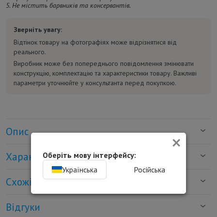
5. Не містить барвників та консервантів.
Зверніть увагу:
Відтінок товару на фотографіях може відрізнятися від
реального.
Виробник може без попереднього повідомлення змінювати
конструкцію, комплектацію та характеристики товару. Важливі
параметри уточнюйте у консультанта перед покупкою.
Опис
×
Характеристики
Оберіть мову інтерфейсу:
Українська
Російська
Схожі товари
Відгуки