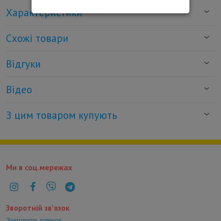
Характеристики
Схожі товари
Відгуки
Відео
З цим товаром купують
Ми в соц.мережах
Зворотній зв'язок
Замовити дзвінок