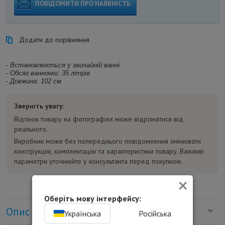
ПОВІДОМИТИ ПРО НАЯВНІСТЬ
Додати до порівняння
- Встановлюється у звичайній ванні
- Обсяг ванночки: 35 літрів
- Довжина: 102 см
Зверніть увагу:
Відтінок товару на фотографіях може відрізнятися від
реального.
Виробник може без попереднього повідомлення змінювати
конструкцію, комплектацію та характеристики товару. Важливі
параметри уточнюйте у консультанта перед покупкою.
×
Оберіть мову інтерфейсу:
Опис
Українська
Російська