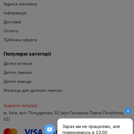
Адреса магазину
Інформація
Доставка
Оплата
Публічна оферта
Популярні категорії
Дитячі коляски
Дитячі ліжечка
Дитячі комоди
Матраци для дитячих ліжечок
Адреси складів:
м. Київ, вул. Попудренка, 52 (вул.Гетьмана Павла Полуботка,
52)