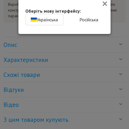
×
Виробник може без попереднього повідомлення змінювати
конструкцію, комплектацію та характеристики товару. Важливі
Оберіть мову інтерфейсу:
параметри уточнюйте у консультанта перед покупкою.
Українська
Російська
Опис
Характеристики
Схожі товари
Відгуки
Відео
З цим товаром купують