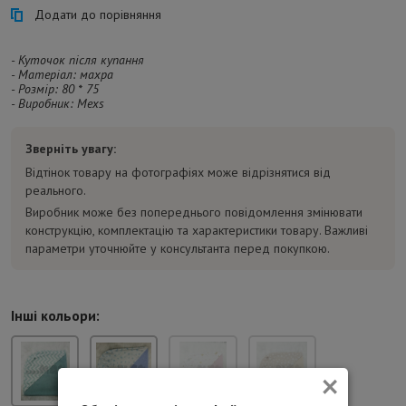
Додати до порівняння
- Куточок після купання
- Матеріал: махра
- Розмір: 80 * 75
- Виробник: Mexs
Зверніть увагу:
Відтінок товару на фотографіях може відрізнятися від
реального.
Виробник може без попереднього повідомлення змінювати
конструкцію, комплектацію та характеристики товару. Важливі
параметри уточнюйте у консультанта перед покупкою.
Інші кольори:
×