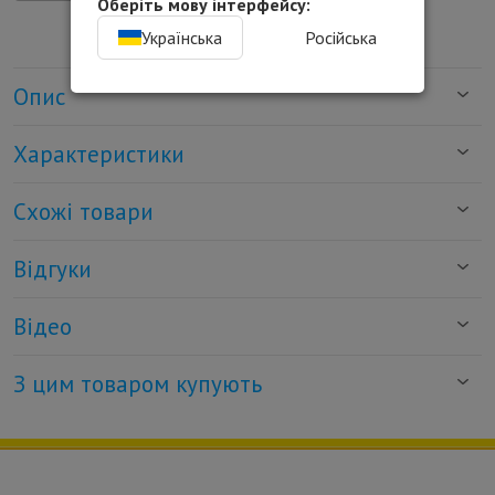
Оберіть мову інтерфейсу:
Українська
Російська
Опис
Характеристики
Схожі товари
Відгуки
Відео
З цим товаром купують