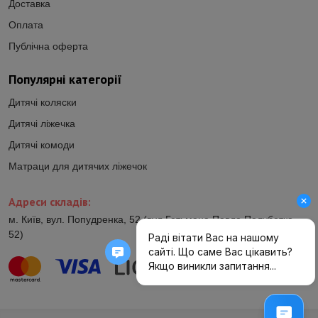
Доставка
Оплата
Публічна оферта
Популярні категорії
Дитячі коляски
Дитячі ліжечка
Дитячі комоди
Матраци для дитячих ліжечок
Адреси складів:
м. Київ, вул. Попудренка, 52 (вул.Гетьмана Павла Полуботка,
52)