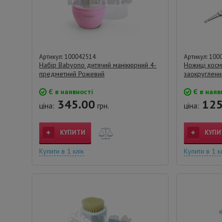
Артикул: 100042514
Артикул: 100
Набір Babyono дитячий манікюрний 4-
Ножиці косм
предметний Рожевий
заокруглени
Є в наявності
Є в наяв
345.00
125
ціна:
грн.
ціна:
КУПИТИ
КУПИ
Купити в 1 клік
Купити в 1 к