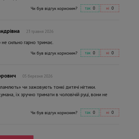
Чи був відгук корисним?
так
0
ні
0
андрівна
23 травня 2026
р не сильно гарно тримає.
Чи був відгук корисним?
так
0
ні
0
орович
05 березня 2026
«ламлють» чи зажовують тонкі дитячі нігтики.
мана, їх зручно тримати в чоловічій руці, вони не
Чи був відгук корисним?
так
0
ні
0