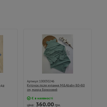
Артикул: 100030246
ода
Куточок після купання M&Ababy 80×80
см, махра Бірюзовий
Є в наявності
360.00
ціна:
грн.