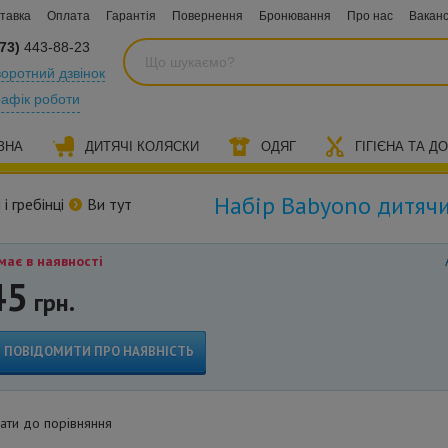
тавка
Оплата
Гарантія
Повернення
Бронювання
Про нас
Ваканс
73)
443-88-23
оротний дзвінок
рафік роботи
ЗНА
ДИТЯЧІ КОЛЯСКИ
ОДЯГ
ГІГІЄНА ТА Д
Набір Babyono дитяч
і гребінці
Ви тут
ає в наявності
45
грн.
ПОВІДОМИТИ ПРО НАЯВНІСТЬ
ти до порівняння