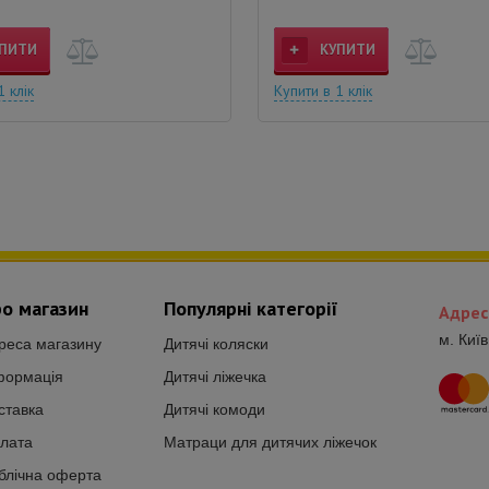
ПИТИ
КУПИТИ
1 клік
Купити в 1 клік
о магазин
Популярні категорії
Адрес
м. Киї
реса магазину
Дитячі коляски
формація
Дитячі ліжечка
ставка
Дитячі комоди
лата
Матраци для дитячих ліжечок
блічна оферта