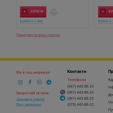
КУПИТИ
КУ
Купити в 1 клік
Купити в 
Переглянути весь список›
Контакти
Пр
Ми в соц.мережах
Телефони
Ад
(067) 443-88-23
Ін
Зворотній зв'язок
(067) 443-88-23
До
(067) 443-88-23
Замовити дзвінок
Оп
Лист директору
(073) 443-88-23
Пу