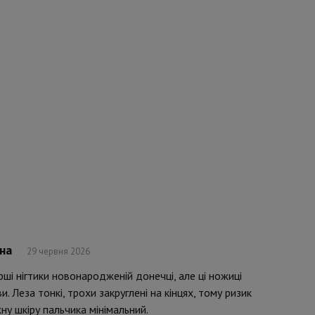
на
29 червня 2026
ші нігтики новонародженій донечці, але ці ножиці
. Леза тонкі, трохи закруглені на кінцях, тому ризик
у шкіру пальчика мінімальний.