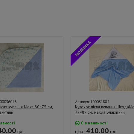
100036016
Артикул: 100031884
ісля купання Mexs 80×75 см,
Куточок після купання ШкодаМ
акитний
77×87 см, махра Блакитний
явності
Є в наявності
0.00
410.00
грн.
ціна:
грн.