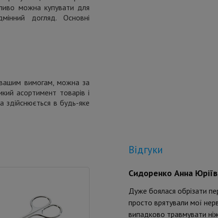
іливо можна купувати для
дмінний догляд. Основні
и вашим вимогам, можна за
икий асортимент товарів і
а здійснюється в будь-яке
Відгуки
Сидоренко Анна Юріїв
Дуже боялася обрізати пер
просто врятували мої нерви
випадково травмувати ніжн