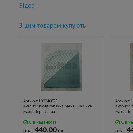
Відео
З цим товаром купують
Артикул: 100040039
Артикул: 
Куточок після купання Mexs 80×75 см,
Куточок п
махра Бірюзовий
махра Бл
Є в наявності
Є в на
440.00
44
ціна:
грн.
ціна: