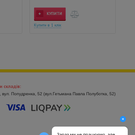
КУПИТИ
Купити в 1 клік
и складів:
в, вул. Попудренка, 52 (вул.Гетьмана Павла Полуботка, 52)