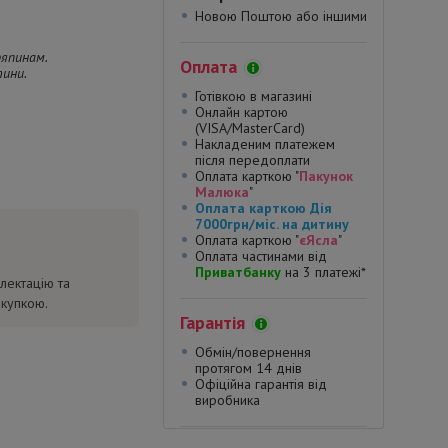
Новою Поштою або іншими
ряпинам.
Оплата
тини.
Готівкою в магазині
Онлайн картою
(VISA/MasterCard)
Накладеним платежем
після передоплати
Оплата карткою "
Пакунок
Малюка
"
Оплата карткою Дія
7000грн/міс. на дитину
Оплата карткою "
єЯсла
"
Оплата частинами від
Приватбанку
на 3 платежі*
лектацію та
окупкою.
Гарантія
Обмін/повернення
протягом 14 днів
Офіційна гарантія від
виробника