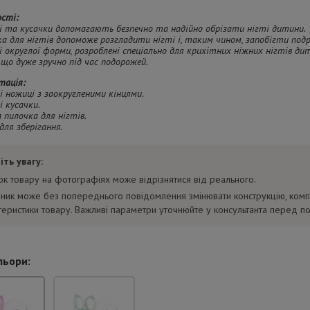
сті:
і та кусачки допомагають безпечно та надійно обрізати нігті дитини.
ка для нігтів допоможе розгладити нігті і, таким чином, запобігти под
і округлої форми, розроблені спеціально для крихітних ніжних нігтів ди
, що дуже зручно під час подорожей.
тація:
і ножиці з заокругленими кінцями.
і кусачки.
а пилочка для нігтів.
 для зберігання.
іть увагу:
нок товару на фотографіях може відрізнятися від реального.
ник може без попереднього повідомлення змінювати конструкцію, комп
теристики товару. Важливі параметри уточнюйте у консультанта перед п
льори: