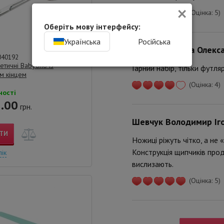
×
(Оцінка: 5)
Оберіть мову інтерфейсу:
Українська
Російська
Романова Ірина Олекс
040192
етичні Babyono із
Гарний набір, тільки футля
м кінцем
(Оцінка: 4)
ності
.00
грн.
Шевчук Володимир Іг
ТИ
Ножиці ріжуть чітко, а не 
Конструкція щипчиків проду
лік
вислизають.
(Оцінка: 5)