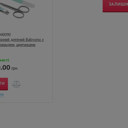
ЗАЛИШИ
040090
юрний дитячий Babyono з
ожицями, щипчиками
ності
.00
грн.
ТИ
лік