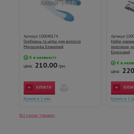
Артикул: 100040174
Артикул: 100
Гребінець та щітка для волосся
Набір манік
Megazayka Блакитний
пилочкою, н
Бірюзовий
Є в наявності
Є в наяв
210.00
ціна:
грн.
220
ціна:
КУПИТИ
КУПИ
Купити в 1 клік
Купити в 1 к
Всі схожі товари›