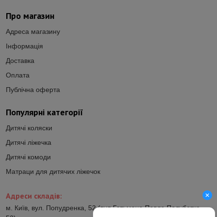
Про магазин
Адреса магазину
Інформація
Доставка
Оплата
Публічна оферта
Популярні категорії
Дитячі коляски
Дитячі ліжечка
Дитячі комоди
Матраци для дитячих ліжечок
Адреси складів:
м. Київ, вул. Попудренка, 52 (вул.Гетьмана Павла Полуботка,