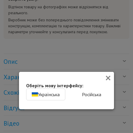
Відтінок товару на фотографіях може відрізнятися від
реального.
Виробник може без попереднього повідомлення змінювати
конструкцію, комплектацію та характеристики товару. Важливі
параметри уточнюйте у консультанта перед покупкою.
Опис
×
Характеристики
Оберіть мову інтерфейсу:
Схожі товари
Українська
Російська
Відгуки
Відео