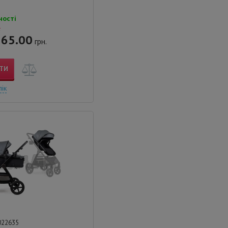
ності
.
65.00
грн.
ТИ
лік
022635