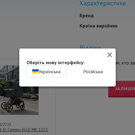
Характеристики
Бренд
Країна виробник
Відгуки
×
Оберіть мову інтерфейсу:
Ви будете Першим, хто зал
Українська
Російська
ЗАЛИШИ
022725
 1 El Camino ELLE ME 1221