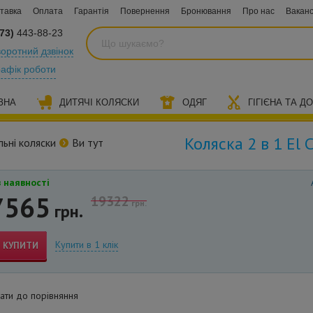
тавка
Оплата
Гарантія
Повернення
Бронювання
Про нас
Ваканс
73)
443-88-23
оротний дзвінок
рафік роботи
ЗНА
ДИТЯЧІ КОЛЯСКИ
ОДЯГ
ГІГІЄНА ТА Д
Коляска 2 в 1 El
льні коляски
Ви тут
 наявності
7565
19322
грн.
грн.
Купити в 1 клік
КУПИТИ
ти до порівняння