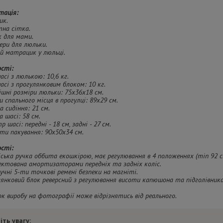
тація:
ик.
тна сітка.
к для мами.
ери для люльки.
ий матрацик у люльці.
сті:
асі з люлькою: 10,6 кг.
шасі з прогулянковим блоком: 10 кг.
ішні розміри люльки: 75х36х18 см.
ри спального місця в прогулці: 89х29 см.
а сидіння: 21 см.
а шасі: 58 см.
р шасі: передні - 18 см, задні - 27 см.
ити пакування: 90х50х34 см.
сті:
іська ручка оббита екошкірою, має регулювання в 4 положеннях (min 92 с
ектована амортизаторами передніх та задніх коліс.
ручні 5-ти точкові ремені безпеки на магніті.
лянковий блок реверсний з регулювання висоти капюшона та підголівника
ок виробу на фотографії може відрізнятись від реального.
іть увагу: