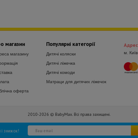
о магазин
Популярні категорії
Адрес
м. Киї
реса магазину
Дитячі коляски
формація
Дитячі ліжечка
ставка
Дитячі комоди
лата
Матраци для дитячих ліжечок
блічна оферта
2010-2026 © BabyMax. Всі права захищені.
й і знижок!