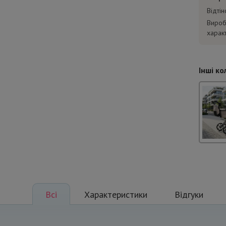
Відті
Вироб
харак
Інші ко
Всі
Характеристики
Відгуки