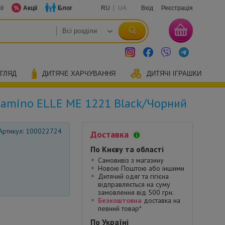
ії
Акції
Блог
RU
UA
Вхід
Реєстрація
ОГЛЯД
ДИТЯЧЕ ХАРЧУВАННЯ
ДИТЯЧІ ІГРАШКИ
 Camino ELLE ME 1221 Black/Чорний
Артикул: 100022724
Доставка
По Києву та області
Самовивіз з магазину
Новою Поштою або іншими
Дитячий одяг та гігієна
відправляється на суму
замовлення від 500 грн.
Безкоштовна
доставка на
певний товар*
По Україні