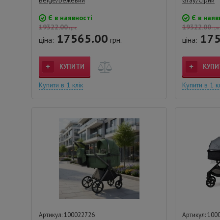
Є в наявності
Є в наяв
19322.00
19322.00
грн.
грн
17565.00
175
ціна:
грн.
ціна:
КУПИТИ
КУПИ
Купити в 1 клік
Купити в 1 к
Артикул: 100022726
Артикул: 100