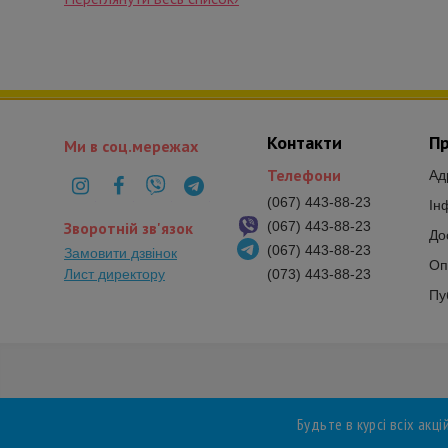
Контакти
Пр
Ми в соц.мережах
Телефони
Ад
(067) 443-88-23
Ін
Зворотній зв'язок
(067) 443-88-23
До
(067) 443-88-23
Замовити дзвінок
Оп
Лист директору
(073) 443-88-23
Пу
Будьте в курсі всіх акці