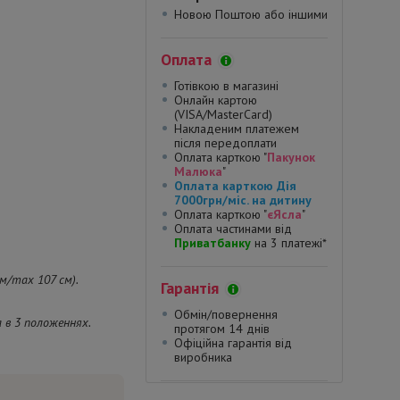
Новою Поштою або іншими
Оплата
Готівкою в магазині
Онлайн картою
(VISA/MasterCard)
Накладеним платежем
після передоплати
Оплата карткою "
Пакунок
Малюка
"
Оплата карткою Дія
7000грн/міс. на дитину
Оплата карткою "
єЯсла
"
Оплата частинами від
Приватбанку
на 3 платежі*
м/max 107 см).
Гарантія
Обмін/повернення
 в 3 положеннях.
протягом 14 днів
Офіційна гарантія від
виробника