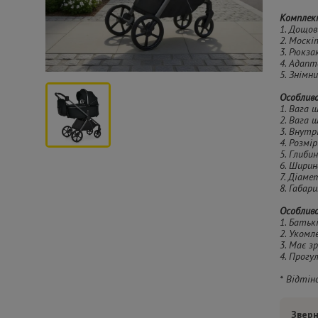
Комплек
1. Дощов
2. Москі
3. Рюкза
4. Адапт
5. Знімн
Особливо
1. Вага ш
2. Вага 
3. Внутр
4. Розмі
5. Глибин
6. Ширин
7. Діамет
8. Габар
Особливо
1. Батьк
2. Укомл
3. Має з
4. Прогу
* Відтін
Зверн