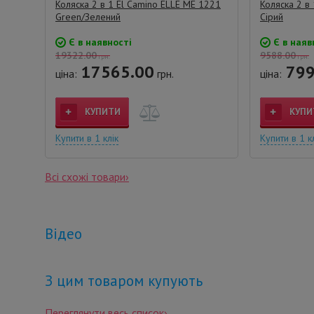
Коляска 2 в 1 El Camino ELLE ME 1221
Коляска 2 в 
Green/Зелений
Сірий
Є в наявності
Є в наяв
19322.00
9588.00
грн.
грн.
17565.00
799
ціна:
грн.
ціна:
КУПИТИ
КУПИ
Купити в 1 клік
Купити в 1 к
Всі схожі товари›
Відео
З цим товаром купують
Переглянути весь список›