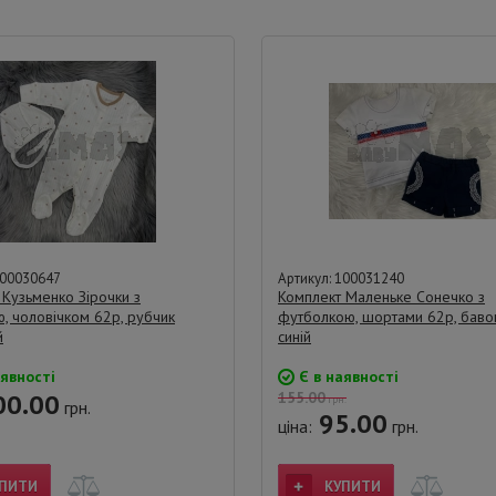
100030647
Артикул: 100031240
 Кузьменко Зірочки з
Комплект Маленьке Сонечко з
, чоловічком 62р, рубчик
футболкою, шортами 62р, бавов
й
синій
явності
Є в наявності
0.00
155.00
грн.
грн.
95.00
ціна:
грн.
ПИТИ
КУПИТИ