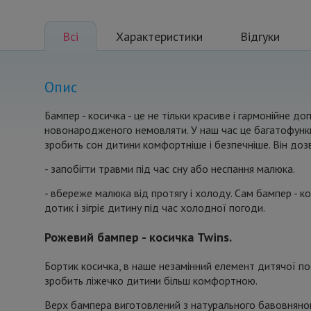
Всі
Характеристики
Відгуки
Опис
Бампер - косичка - це не тільки красиве і гармонійне до
новонародженого немовляти. У наш час це багатофункц
зробить сон дитини комфортніше і безпечніше. Він доз
- запобігти травми під час сну або неспання малюка.
- вбереже малюка від протягу і холоду. Сам бампер - к
дотик і зігріє дитину під час холодної погоди.
Рожевий бампер - косичка Twins.
Бортик косичка, в наше незамінний елемент дитячої пос
зробить ліжечко дитини більш комфортною.
Верх бампера виготовлений з натурального бавовняного