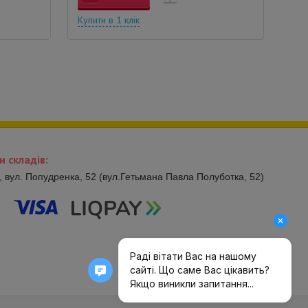
Купити в 1 клік
и складів:
в, вул. Попудренка, 52 (вул.Гетьмана Павла Полуботка, 52)