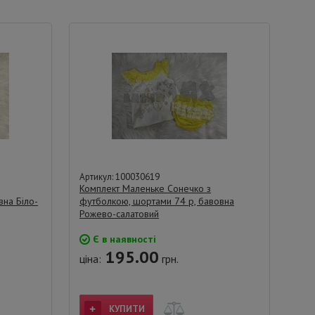
Артикул: 100030619
Комплект Маленьке Сонечко з
на Біло-
футболкою, шортами 74 р, бавовна
Рожево-салатовий
Є в наявності
195.00
ціна:
грн.
КУПИТИ