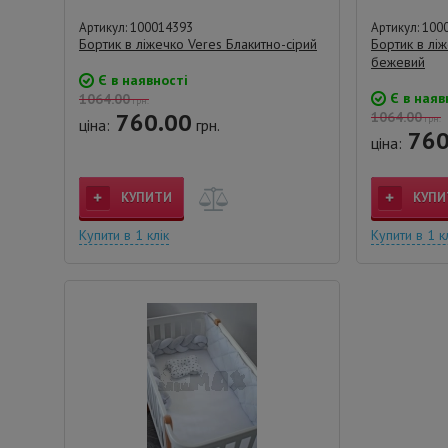
Артикул: 100014393
Артикул: 100
Бортик в ліжечко Veres Блакитно-сірий
Бортик в ліж
бежевий
Є в наявності
Є в наяв
1064.00
грн.
760.00
1064.00
грн.
ціна:
грн.
760
ціна:
КУПИТИ
КУПИ
Купити в 1 клік
Купити в 1 к