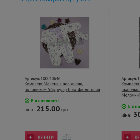
Артикул: 100030646
Артикул: 
Комплект Малена з пов'язкою,
Комплект
чоловічком 56р, кулір Біло-фіолетовий
шапочкою
Молочни
Є в наявності
Є в на
215.00
ціна:
грн.
30
ціна:
КУПИТИ
КУ