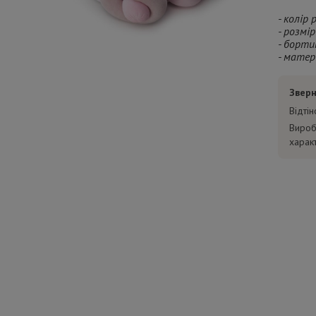
- колір
- розмір
- бортик
- матер
Зверн
Відті
Вироб
харак