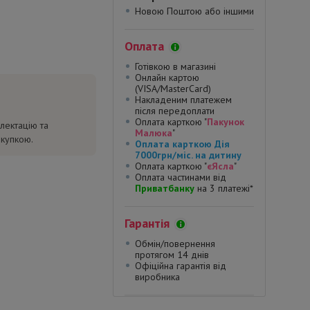
Новою Поштою або іншими
Оплата
Готівкою в магазині
Онлайн картою
(VISA/MasterCard)
Накладеним платежем
після передоплати
Оплата карткою "
Пакунок
лектацію та
Малюка
"
окупкою.
Оплата карткою Дія
7000грн/міс. на дитину
Оплата карткою "
єЯсла
"
Оплата частинами від
Приватбанку
на 3 платежі*
Гарантія
Обмін/повернення
протягом 14 днів
Офіційна гарантія від
виробника