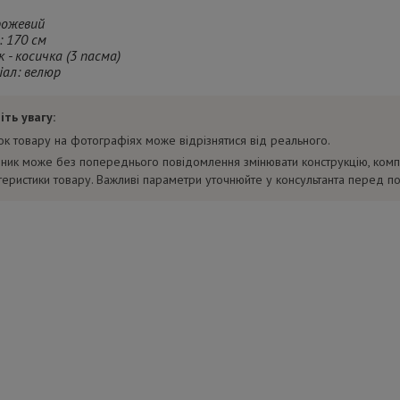
 рожевий
: 170 см
 - косичка (3 пасма)
іал: велюр
іть увагу:
нок товару на фотографіях може відрізнятися від реального.
ник може без попереднього повідомлення змінювати конструкцію, комп
теристики товару. Важливі параметри уточнюйте у консультанта перед п