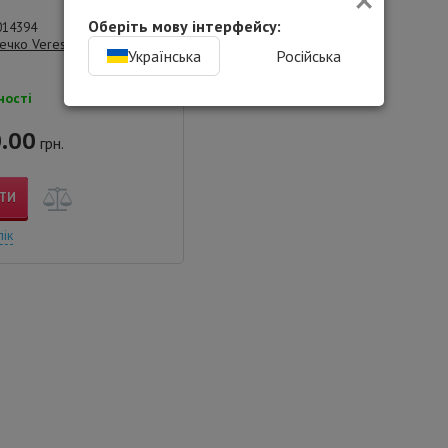
Оберіть мову інтерфейсу:
014394
ечко Veres Зірка Біло-
Українська
Російська
ності
.00
грн.
ТИ
лік