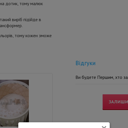
й на дотик, тому малюк
акий виріб підійде в
трансформер.
льорів, тому кожен зможе
Відгуки
Ви будете Першим, хто зал
ЗАЛИШИ
×