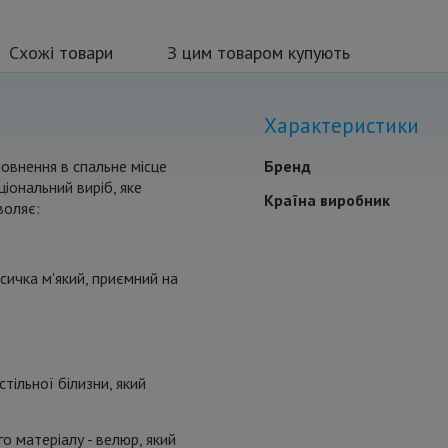
Схожі товари
З цим товаром купують
Характеристики
повнення в спальне місце
Бренд
іональний виріб, яке
Країна виробник
воляє:
осичка м'який, приємний на
тільної білизни, який
 матеріалу - велюр, який