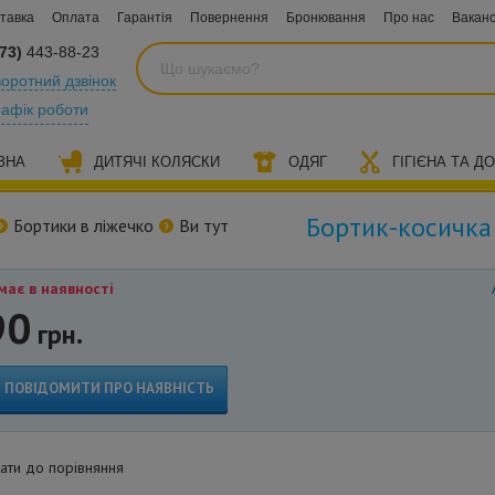
тавка
Оплата
Гарантія
Повернення
Бронювання
Про нас
Ваканс
73)
443-88-23
оротний дзвінок
рафік роботи
ЗНА
ДИТЯЧІ КОЛЯСКИ
ОДЯГ
ГІГІЄНА ТА Д
Бортик-косичка 
Бортики в ліжечко
Ви тут
ає в наявності
90
грн.
ПОВІДОМИТИ ПРО НАЯВНІСТЬ
ти до порівняння