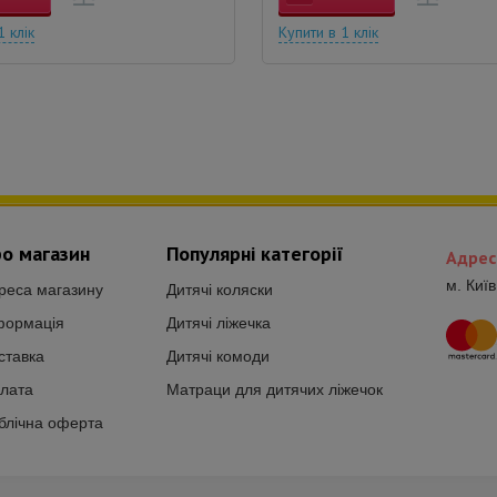
1 клік
Купити в 1 клік
о магазин
Популярні категорії
Адрес
м. Киї
реса магазину
Дитячі коляски
формація
Дитячі ліжечка
ставка
Дитячі комоди
лата
Матраци для дитячих ліжечок
блічна оферта