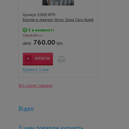
Артикул: 100014395
Бортик в ліжечко Veres Зірка Сіро-білий
Є в наявності
1064.00
грн.
760.00
ціна:
грн.
КУПИТИ
Купити в 1 клік
Всі схожі товари›
Відео
З цим товаром купують