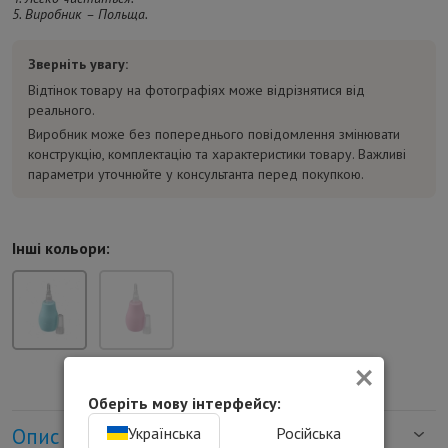
5. Виробник – Польща.
Зверніть увагу:
Відтінок товару на фотографіях може відрізнятися від
реального.
Виробник може без попереднього повідомлення змінювати
конструкцію, комплектацію та характеристики товару. Важливі
параметри уточнюйте у консультанта перед покупкою.
Інші кольори:
×
Оберіть мову інтерфейсу:
Українська
Російська
Опис