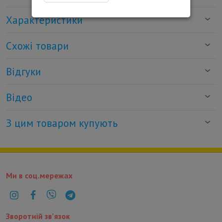
Характеристики
Схожі товари
Відгуки
Відео
З цим товаром купують
Ми в соц.мережах
Зворотній зв'язок