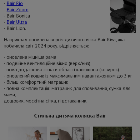
-
Bair Rio
-
Bair Zoom
- Bair Bonita
-
Bair Ultra
- Bair Lion.
Наприклад оновлена версія дитячого візка Bair Kiwi, яка
побачила світ 2024 року, відрізняється:
- оновлена міцніша рама
- подвійне вентиляційне вікно (верх/низ)
- нова додаткова сітка в області капюшона (козирок)
- оновлений кошик із максимальним навантаженням до 3 кг
- більш комфортний матрацик
- повна комплектація: матрацик для сповивання, сумка для
мами,
дощовик, москітна сітка, підстаканник.
Стильна дитяча коляска Bair