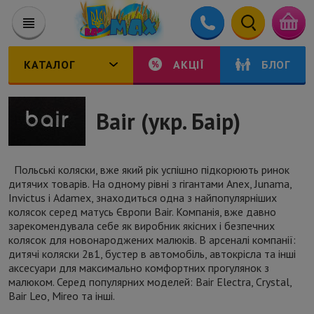
КАТАЛОГ
АКЦІЇ
БЛОГ
Bair (укр. Баір)
Польські коляски, вже який рік успішно підкорюють ринок
дитячих товарів. На одному рівні з гігантами Anex, Junama,
Invictus і Adamex, знаходиться одна з найпопулярніших
колясок серед матусь Європи Bair. Компанія, вже давно
зарекомендувала себе як виробник якісних і безпечних
колясок для новонароджених малюків. В арсеналі компанії:
дитячі коляски 2в1, бустер в автомобіль, автокрісла та інші
аксесуари для максимально комфортних прогулянок з
малюком. Серед популярних моделей: Bair Electra, Crystal,
Bair Leo, Mireo та інші.