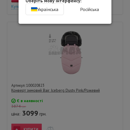
Оберіть мову інтерфейсу:
Купити в 1 клік
Українська
Російська
Артикул: 100020823
Конверт зимовий Bair Iceberg Dusty Pink/Рожевий
Є в наявності
3874
грн.
3099
ціна:
грн.
КУПИТИ