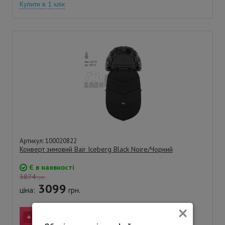
Купити в 1 клік
Артикул: 100020822
Конверт зимовий Bair Iceberg Black Noire/Чорний
Є в наявності
3874
грн.
3099
ціна:
грн.
×
КУПИТИ