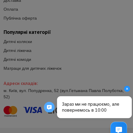
Доставка
Оплата
Публічна оферта
Популярні категорії
Дитячі коляски
Дитячі ліжечка
Дитячі комоди
Матраци для дитячих ліжечок
Адреси складів:
м. Київ, вул. Попудренка, 52 (вул.Гетьмана Павла Полуботка,
52)