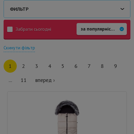
ФИЛЬТР
Забрати сьогодні
Скинути фільтр
1
2
3
4
5
6
7
8
9
...
11
вперед ›