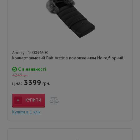
Артикул: 100034608
Конверт зимовий Bair Arctic з подовженням Noire/Чорний
Є в наявності
4249
грн.
3399
ціна:
грн.
КУПИТИ
Купити в 1 клік