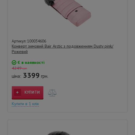
Артикул: 100034606
Конверт зимовий Bair Arctic з подовженням Dusty pink/
Рожевий
Є в наявності
4249
грн.
3399
ціна:
грн.
КУПИТИ
Купити в 1 клік