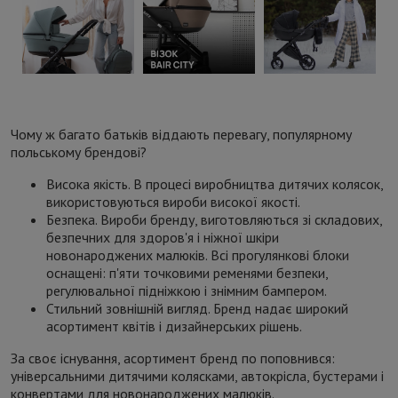
Чому ж багато батьків віддають перевагу, популярному
польському брендові?
Висока якість. В процесі виробництва дитячих колясок,
використовуються вироби високої якості.
Безпека. Вироби бренду, виготовляються зі складових,
безпечних для здоров'я і ніжної шкіри
новонароджених малюків. Всі прогулянкові блоки
оснащені: п'яти точковими ременями безпеки,
регулювальної підніжкою і знімним бампером.
Стильний зовнішній вигляд. Бренд надає широкий
асортимент квітів і дизайнерських рішень.
За своє існування, асортимент бренд по поповнився:
універсальними дитячими колясками, автокрісла, бустерами і
конвертами для новонароджених малюків.