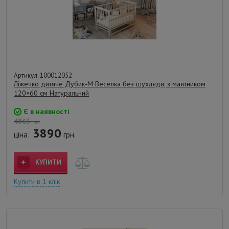
Артикул: 100012052
Ліжечко дитяче Дубик-М Веселка без шухляди, з маятником
120×60 см Натуральний
Є в наявності
4863
грн.
3890
ціна:
грн.
КУПИТИ
Купити в 1 клік