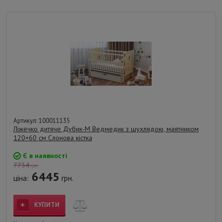
Артикул: 100011135
Ліжечко дитяче Дубик-М Ведмедик з шухлядою, маятником
120×60 см Слонова кістка
Є в наявності
7734
грн.
6445
ціна:
грн.
КУПИТИ