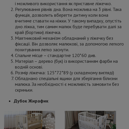
і можливого використання як приставне ліжечко.
Регулювання рівнів дна. Вона можлива на 3 рівні. Така
функція, дозволить вберегти дитину коли вона
вчитиме ставати на ніжки. У такому випадку, опустіть
дно ліжка, тим самим малюк буде перебувати далі за
край (бортики) ліжечка.
Маятниковий механізм обладнаний у ліжечку без
фіксації. Він дозволяє малюкові, за допомогою легкого
похитування легко заснути.
Спальне місце – стандартне 120*60 див.
Матеріал – дерево (бук) із використанням фарби на
водній основі.
Розмір ліжечка: 125*72*89 (у складеному вигляді)
Обладнано спеціальні ящики для зберігання білизни
малюка. За необхідності є можливість замовити без
скриньки.
Дубок Жирафик