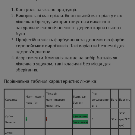
Контроль за якістю продукції.
Використані матеріали. Як основний матеріал у всіх
ліжечках бренду використовується виключно
натуральне екологічно чисте дерево карпатського
бука.
Професійна якість фарбування за допомогою фарби
європейських виробників. Такі варіанти безпечні для
здоров'я дитини.
Асортименти. Компанія надає на вибір батьків як
ліжечка з ящиком, так і класичні без місця для
зберігання.
Порівняльна таблиця характеристик ліжечка:
Фіксація
Рівні
Маятниковий
Ящик для
Кроватка
маятникового
регулювання
Вага
Вартість
механізм
білизни
механізму
дна
3030
Дубок
+ (можливо
+
-
3
30 кг
грн(2420
Веселка
без ящика)
грн)
Дубок