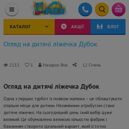
КАТАЛОГ
АКЦІЇ
БЛОГ
Огляд на дитячі ліжечка Дубок
2111
1
Назарок Яна
12 Січень
Огляд на дитячі ліжечка Дубок
Одна з перших турбот із появою малюка – це облаштувати
спальне місце для дитини. Незамінним атрибутом стане
дитяче ліжечко. На сьогоднішній день їхній вибір дуже
великий. Це обумовлено великою кількістю фабрик і
бажанням створити ідеальний варіант, який істотно