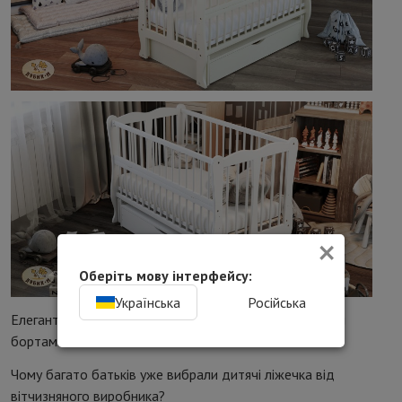
×
Оберіть мову інтерфейсу:
Українська
Російська
Елегантна модель ліжка із заокругленими, хвилястими
бортами.
Чому багато батьків уже вибрали дитячі ліжечка від
вітчизняного виробника?