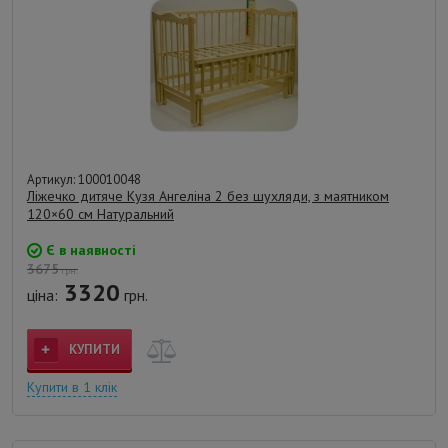
Артикул: 100010048
Ліжечко дитяче Кузя Ангеліна 2 без шухляди, з маятником
120×60 см Натуральний
Є в наявності
3675
грн.
3320
ціна:
грн.
КУПИТИ
Купити в 1 клік