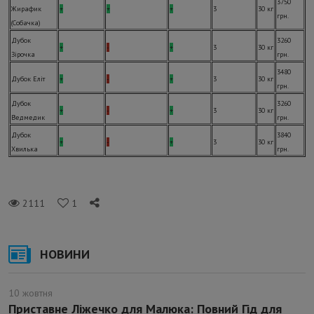
3750
Жирафик
+
+
+
3
30 кг
грн.
(Собачка)
Дубок
3260
+
-
+
3
30 кг
Зірочка
грн.
3480
Дубок Еліт
+
-
+
3
30 кг
грн.
Дубок
3260
+
-
+
3
30 кг
Ведмедик
грн.
Дубок
3840
+
-
+
3
30 кг
Хвилька
грн.
2111
1
НОВИНИ
10 жовтня
Приставне Ліжечко для Малюка: Повний Гід для