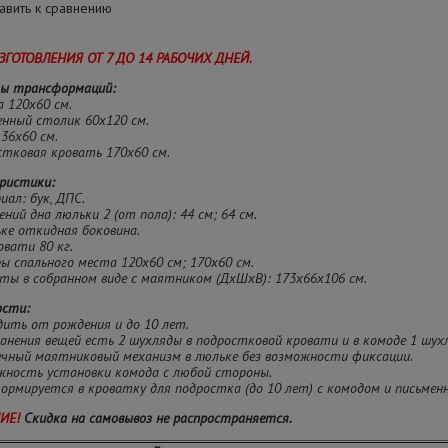
вить к сравнению
ЗГОТОВЛЕНИЯ ОТ 7 ДО 14 РАБОЧИХ ДНЕЙ.
ы трансформаций:
а 120х60 см.
енный столик 60х120 см.
 36х60 см.
стковая кровать 170х60 см.
ристики:
иал: бук, ДПС.
ений дна люльки 2 (от пола): 44 см; 64 см.
ьке откидная боковина.
ровати 80 кг.
ры спального места 120х60 см; 170х60 см.
иты в собранном виде с маятником (ДхШхВ): 173х66х106 см.
ости:
дить от рождения и до 10 лет.
ранения вещей есть 2 шухляды в подростковой кровати и в комоде 1 шухл
речный маятниковый механизм в люльке без возможности фиксации.
ожность установки комода с любой стороны.
формируется в кроватку для подростка (до 10 лет) с комодом и письме
ИЕ!
Скидка на самовывоз не распространяется.