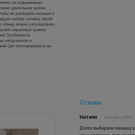
ятнику на подшипниках
силий длительное время.
тобы не разбудить малыша и
адуют любую хозяйку своей
ю стенку можно регулировать
лучить серьезную травму.
ей. Особенность
ье натуральное и
ий Свiт изготавливается на
Отзывы
Натали
24 ноября 2014
Долго выбирали малышу кр
цена отличная, только вот