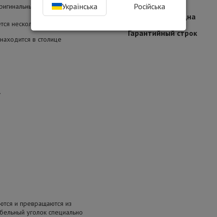
Боковина
Українська
Російська
оригинальными возможностями
Число уровней дна
тся несколькими пунктами:
Гарантийный строк
находится в столице
.
ются и превращаются из
ебельный уголок специально