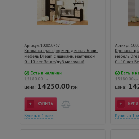
Артикул: 100010737
Артикул: 100
Кроватка трансформер детская Бони-
Кроватка тр
мебель Dream с ящиками, маятником
мебель Drea
0–10 лет Венге/дуб молочный
0–10 лет Б
Есть в наличии
Есть в н
15180.00
15180.00
грн.
грн
14250.00
14
цена:
грн.
цена:
КУПИТЬ
КУПИ
Купить в 1 клик
Купить в 1 к