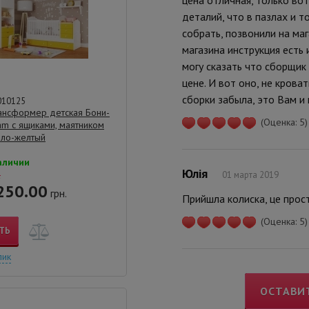
деталий, что в пазлах и т
собрать, позвонили на маг
магазина инструкция есть
могу сказать что сборщик 
цене. И вот оно, не крова
сборки забыла, это Вам и 
010125
ансформер детская Бони-
(Оценка: 5)
m с ящиками, маятником
ело-желтый
аличии
Юлія
01 марта 2019
.
250.00
грн.
Прийшла колиска, це прос
(Оценка: 5)
ТЬ
лик
ОСТАВИ