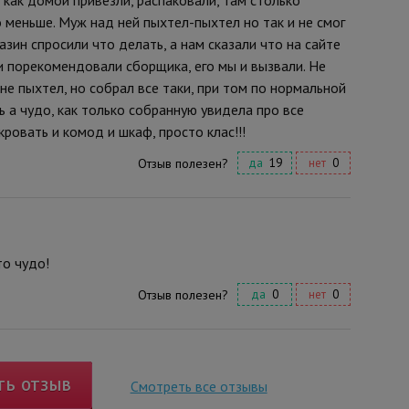
о меньше. Муж над ней пыхтел-пыхтел но так и не смог
азин спросили что делать, а нам сказали что на сайте
 и порекомендовали сборщика, его мы и вызвали. Не
не пыхтел, но собрал все таки, при том по нормальной
ть а чудо, как только собранную увидела про все
кровать и комод и шкаф, просто клас!!!
Отзыв полезен?
да
19
нет
0
то чудо!
Отзыв полезен?
да
0
нет
0
ТЬ ОТЗЫВ
Смотреть все отзывы