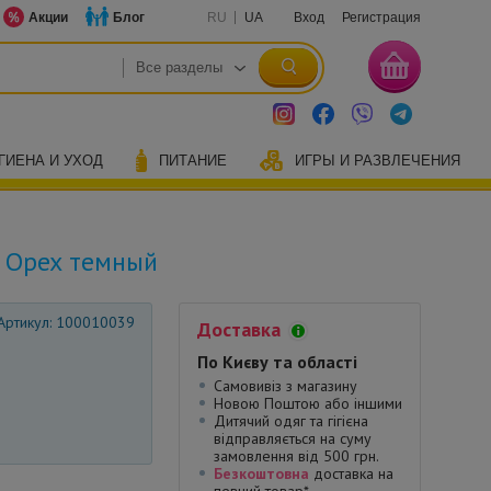
Акции
Блог
RU
UA
Вход
Регистрация
ГИЕНА И УХОД
ПИТАНИЕ
ИГРЫ И РАЗВЛЕЧЕНИЯ
т Орех темный
Артикул: 100010039
Доставка
По Києву та області
Самовивіз з магазину
Новою Поштою або іншими
Дитячий одяг та гігієна
відправляється на суму
замовлення від 500 грн.
Безкоштовна
доставка на