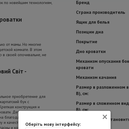
Бренд
ок по новейшим технологиям,
Страна производитель
кроватки
Ящик для белья
Позиции дна
Покрытие
ьно от мамы. Но многие
етской комнате. В этом
Дно кроватки
 в своей опочивальне, не
Механизм опускания бок
кровати
ий Свiт -
Механизм качания
Размер в разложенном в
В), см:
альное приобретение для
карпатский бук с
Размер в сложенном виде
Крепкая конструкция и
В), см:
×
овати. Детская кроватка
на благодаря долговечности,
Возможность установит
му и качественному
Оберіть мову інтерфейсу:
пасны и комфортабельны для