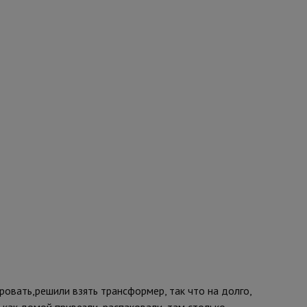
овать,решили взять трансформер, так что на долго,
 как домой привезли, распаковали, там столько