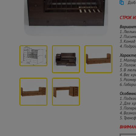
Доба
СТРОК И
Вариант
1. Люльк
2. Письм
3. Комод
4. Подро
Характе
1. Матер
2. Полож
3. В люл
4. Вес к
5. Разме
6. Габар
Особенн
1. Подхо
2. Для х
3. Попе
4. Возм
5. Транс
ВНИМАН