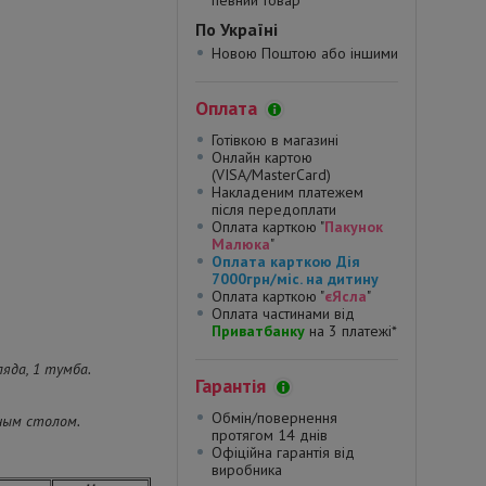
певний товар*
По Україні
Новою Поштою або іншими
Оплата
Готівкою в магазині
Онлайн картою
(VISA/MasterCard)
Накладеним платежем
після передоплати
Оплата карткою "
Пакунок
Малюка
"
Оплата карткою Дія
7000грн/міс. на дитину
Оплата карткою "
єЯсла
"
Оплата частинами від
Приватбанку
на 3 платежі*
яда, 1 тумба.
Гарантія
Обмін/повернення
нным столом.
протягом 14 днів
Офіційна гарантія від
виробника