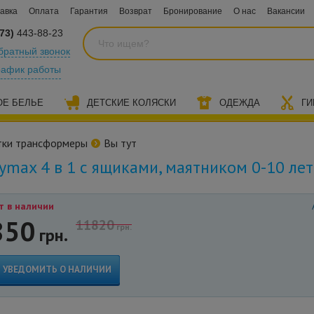
авка
Оплата
Гарантия
Возврат
Бронирование
О нас
Вакансии
73)
443-88-23
братный звонок
рафик работы
ОЕ БЕЛЬЕ
ДЕТСКИЕ КОЛЯСКИ
ОДЕЖДА
ГИ
тки трансформеры
Вы тут
max 4 в 1 с ящиками, маятником 0-10 ле
т в наличии
850
11820
грн.
грн.
УВЕДОМИТЬ О НАЛИЧИИ