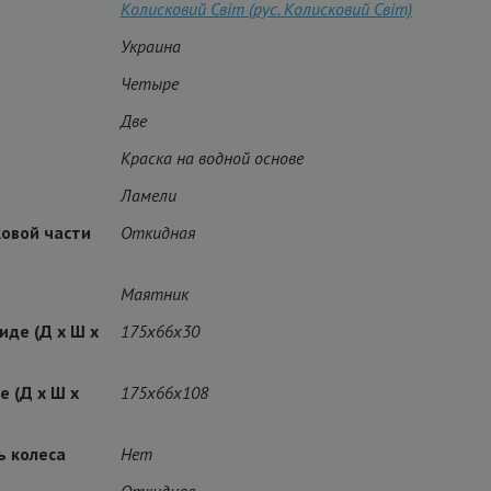
Колисковий Свiт (рус. Колисковий Світ)
Украина
Четыре
Две
Краска на водной основе
Ламели
овой части
Откидная
Маятник
иде (Д х Ш х
175x66x30
 (Д х Ш х
175x66x108
ь колеса
Нет