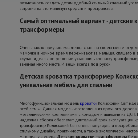
возможность создать детям удобный стильный спальный угол
затратив на это минимум средств и пространства.
Самый оптимальный вариант - детские 
трансформеры
Очень важно приучить младенца спать на своем месте отдел
мамочки в ночное время переживают за малыша, спящего в д
случае идеальное решение установить кроватку трансформер
занимая много места. И вещи всегда под рукой.
Детская кроватка трансформер Колисков
уникальная мебель для спальни
Многофункциональная модель
кроватки
Колисковий Свiт иде
всей семьи. Данная модель изготовлена из прочного дерева 
металлическими креплениями, с комодом и ящиками из ДСП. 
надежная сборка обеспечит длительный срок эксплуатации кр
трансформер Колисковий Світ очень популярна и востребова
стильному дизайну, практичности, а также экологически чисто
материалу дерева.
Детские кроватки трансформеры
безо