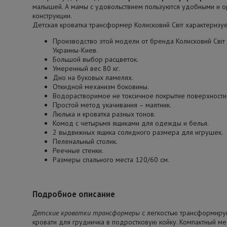
малышей. А мамы с удовольствием пользуются удобными и 
конструкции.
Детская кроватка трансформер Колисковий Світ характеризуе
Производство этой модели от бренда Колисковий Свiт 
Украины-Киев.
Большой выбор расцветок.
Умеренный вес 80 кг.
Дно на буковых ламелях.
Откидной механизм боковины.
Водорастворимое не токсичное покрытие поверхности
Простой метод укачивания – маятник.
Люлька и кроватка разных тонов.
Комод с четырьмя ящиками для одежды и белья.
2 выдвижных ящика солидного размера для игрушек.
Пеленальный столик.
Реечные стенки.
Размеры спального места 120/60 см.
Подробное описание
Детские кроватки трансформеры
с легкостью трансформиру
кровати для грудничка в подростковую койку. Компактный м