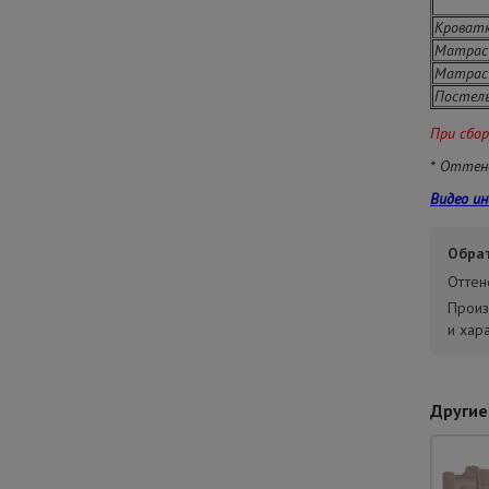
Кроватк
Матрас 
Матрас 
Постель
При сбо
* Оттен
Видео ин
Обра
Оттен
Произ
и хар
Другие